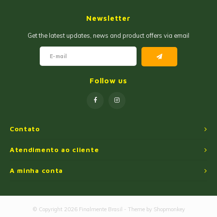
Geleias
Farinhas de Milho
Newsletter
Goiabadas e Cia
Farinhas de Trigo
Get the latest updates, news and product offers via email
Misturas
Farofas
Paçoca e Cia
Ingredientes
Follow us
Unitários
Oleos e Azeites
Polvilhos/Tapiocas
Contato
Massas Instantâneas
Atendimento ao cliente
A minha conta
Pipoca de Micro-ondas
© Copyright 2026 Finalmente Brasil - Theme by
Shopmonkey