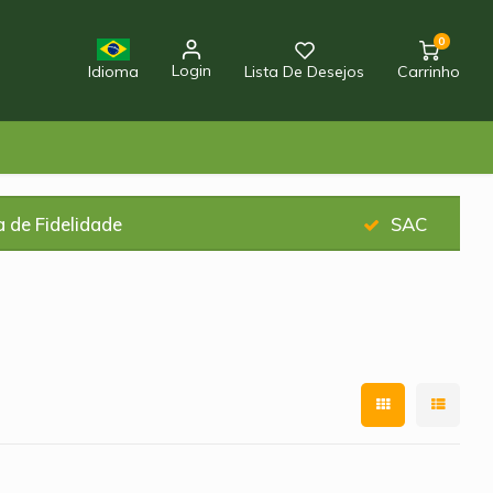
0
Login
Idioma
Lista De Desejos
Carrinho
 de Fidelidade
SAC