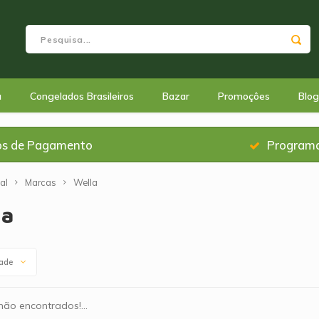
a
Congelados Brasileiros
Bazar
Promoçôes
Blog
os de Pagamento
Programa
al
Marcas
Wella
la
dade
ão encontrados!...