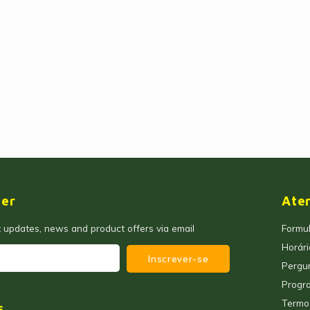
ter
Ate
t updates, news and product offers via email
Formul
Horár
Inscrever-se
Pergu
Progra
Termo
s