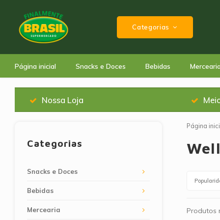
Categorias
Página inicial
Snacks e Doces
Bebidas
Merceari
Nossa Loja
Mei
Página inici
Categorias
Wel
Snacks e Doces
Populari
Bebidas
Mercearia
Produtos n