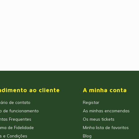
ndimento ao cliente
A minha conta
ário de contato
Registar
io de funcionamento
As minhas encomendas
ntas Frequentes
Os meus tickets
ma de Fidelidade
Minha lista de favoritos
s e Condições
Blog