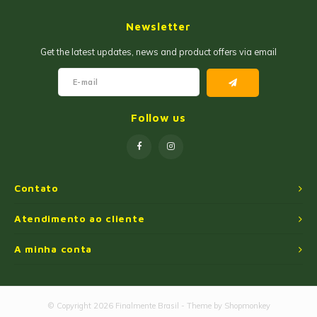
Geleias
Farinhas de Milho
Newsletter
Goiabadas e Cia
Farinhas de Trigo
Get the latest updates, news and product offers via email
Misturas
Farofas
Paçoca e Cia
Ingredientes
Follow us
Unitários
Oleos e Azeites
Polvilhos/Tapiocas
Contato
Massas Instantâneas
Atendimento ao cliente
A minha conta
Pipoca de Micro-ondas
© Copyright 2026 Finalmente Brasil - Theme by
Shopmonkey