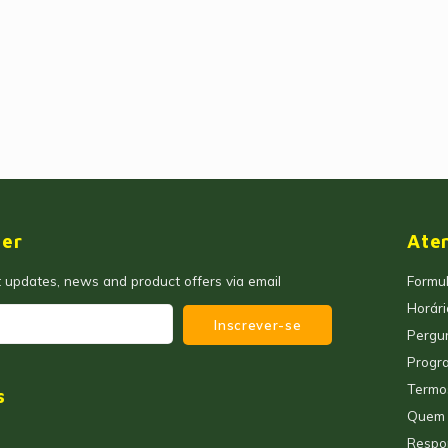
ter
Ate
t updates, news and product offers via email
Formul
Horár
Inscrever-se
Pergu
Progra
Termo
s
Quem
Respo