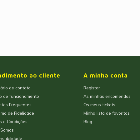
ndimento ao cliente
A minha conta
ário de contato
Registar
io de funcionamento
As minhas encomendas
ntas Frequentes
Os meus tickets
ma de Fidelidade
Minha lista de favoritos
s e Condições
Blog
 Somos
nsabilidade