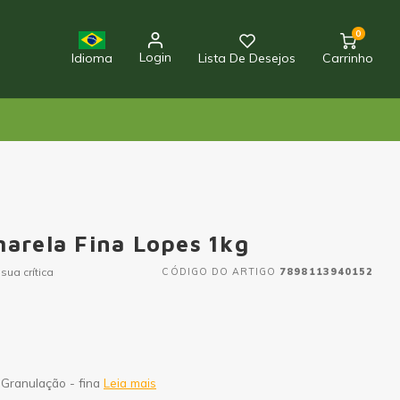
0
Login
Idioma
Lista De Desejos
Carrinho
arela Fina Lopes 1kg
sua crítica
CÓDIGO DO ARTIGO
7898113940152
 Granulação - fina
Leia mais